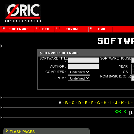
SOFTWARE TITLE
SOFTWARE HOUSE
:
:
AUTHOR :
YEAR :
COMPUTER :
OS :
ROM BASIC11 (Orix)
FROM :
:
-
-
-
-
-
-
-
-
-
-
-
-
A
B
C
D
E
F
G
H
I
J
K
L
[1
FLASH PAGES