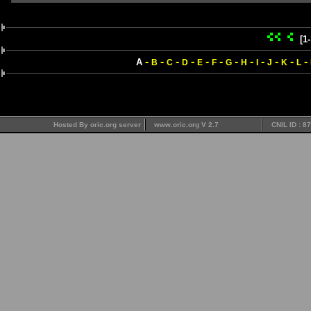
[1
-
-
-
-
-
-
-
-
-
-
-
-
A
B
C
D
E
F
G
H
I
J
K
L
Hosted By oric.org server
www.oric.org V 2.7
CNIL ID : 8