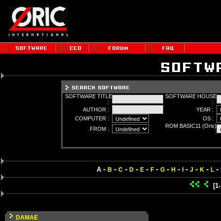
SOFTWARE TITLE
SOFTWARE HOUSE
:
:
AUTHOR :
YEAR :
COMPUTER :
OS :
ROM BASIC11 (Orix)
FROM :
:
-
-
-
-
-
-
-
-
-
-
-
-
A
B
C
D
E
F
G
H
I
J
K
L
[1
DAMAE