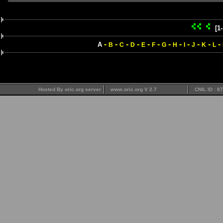
[1
-
-
-
-
-
-
-
-
-
-
-
-
A
B
C
D
E
F
G
H
I
J
K
L
Hosted By oric.org server
www.oric.org V 2.7
CNIL ID : 8