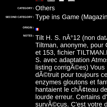
Others
CATEGORY :
Type ins Game (Magazin
SECOND CATEGORY :
ORIGIN :
NOTES :
Tilt H. S. nÂ°12 (non da
Tiltman, anonyme, pour 
et 153, fichier TILTMA
S. avec adaptation Atmos
listing corrigÃ©es) Vous
dÃ©truit pour toujours 
enzymes gloutons et fan
hantaient le chÃ¢teau de
lourde erreur. Certains d
survÃ©cus. C'est votre 