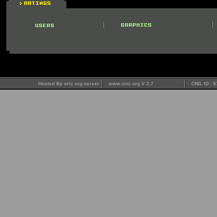
Hosted By oric.org server
www.oric.org V 2.7
CNIL ID : 