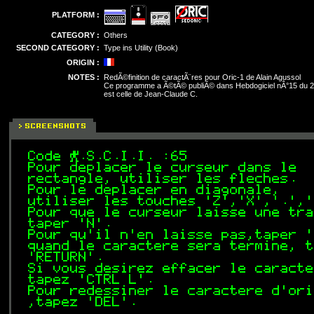
PLATFORM :
CATEGORY :
Others
SECOND CATEGORY :
Type ins Utility (Book)
ORIGIN :
NOTES :
RedÃ©finition de caractÃ¨res pour Oric-1 de Alain Agussol
Ce programme a Ã©tÃ© publiÃ© dans Hebdogiciel nÂ°15 du 20
est celle de Jean-Claude C.