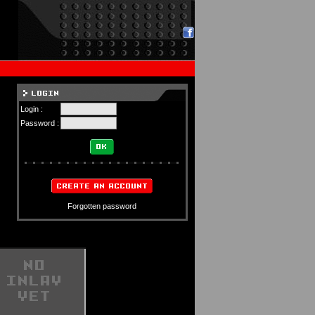
Login :
Password :
Forgotten password