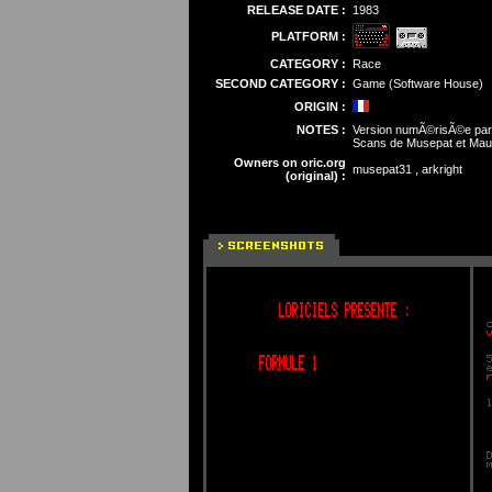
RELEASE DATE :
1983
PLATFORM :
CATEGORY :
Race
SECOND CATEGORY :
Game (Software House)
ORIGIN :
NOTES :
Version numÃ©risÃ©e par 
Scans de Musepat et Maur
Owners on oric.org
musepat31 , arkright
(original) :