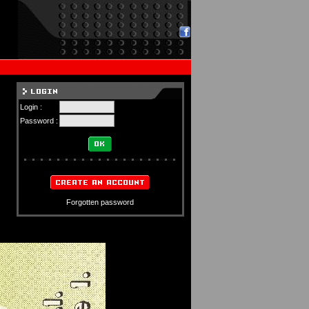
Login :
Password :
Forgotten password