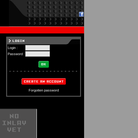
Login :
Password :
Forgotten password