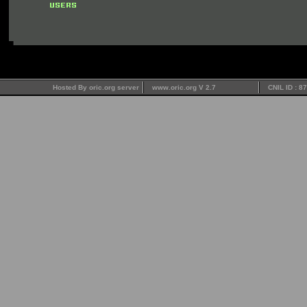
Hosted By oric.org server
www.oric.org V 2.7
CNIL ID : 8