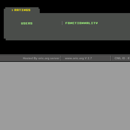
Hosted By oric.org server
www.oric.org V 2.7
CNIL ID : 