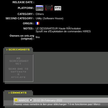
RELEASE DATE :
PLATFORM :
CATEGORY :
Others
SECOND CATEGORY :
Utility (Software House)
ORIGIN :
NOTES :
LE DESSINATEUR Haute RÃ©solution
SystÃ¨me d'Exploitation de commandes HIRES
Owners on oric.org
fino
(original) :
WAROX
20:02 09-February-2022
Pouvez vous remettre le lien pour télécharger ? il ne fonctionne pas! Merci