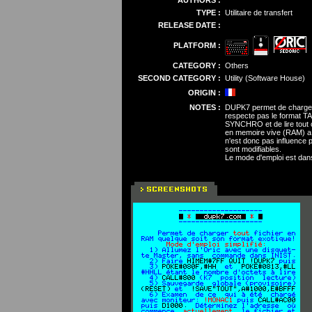
AUTHORS :
TYPE :
Utilitaire de transfert
RELEASE DATE :
PLATFORM :
CATEGORY :
Others
SECOND CATEGORY :
Utility (Software House)
ORIGIN :
NOTES :
DUPK7 permet de charger to
respecte pas le format TA
SYNCHRO et de lire tout c
en memoire vive (RAM) a pa
n'est donc pas influence pa
sont modifiables.
Le mode d'emploi est dans