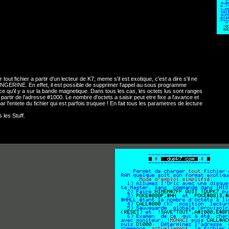
ut fichier a partir d'un lecteur de K7, meme s'il est exotique, c'est a dire s'il ne
NGERINE. En effet, il est possible de supprimer l'appel au sous programme
e qu'il y a sur la bande magnetique. Dans tous les cas, les octets lus sont ranges
rtir de l'adresse #1000. Le nombre d'octets a saisir peut etre fixe a l'avance et
r l'entete du fichier qui est parfois truquee ! En fait tous les parametres de lecture
 les Stuff.