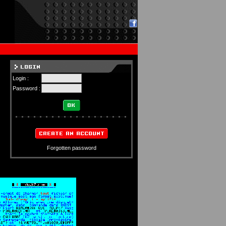
Login :
Password :
Forgotten password