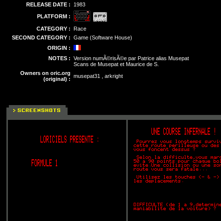
RELEASE DATE :
1983
PLATFORM :
CATEGORY :
Race
SECOND CATEGORY :
Game (Software House)
ORIGIN :
NOTES :
Version numÃ©risÃ©e par Patrice alias Musepat
Scans de Musepat et Maurice de S.
Owners on oric.org
musepat31 , arkright
(original) :