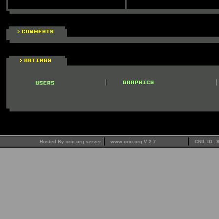
Hosted By oric.org server
www.oric.org V 2.7
CNIL ID :