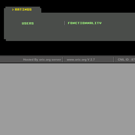
Hosted By oric.org server
www.oric.org V 2.7
CNIL ID : 8