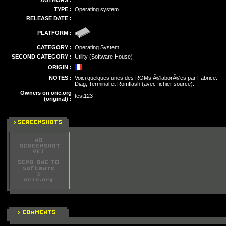
AUTHORS :
TYPE :
Operating system
RELEASE DATE :
PLATFORM :
CATEGORY :
Operating System
SECOND CATEGORY :
Utility (Software House)
ORIGIN :
NOTES :
Voici quelques unes des ROMs Ã©laborÃ©es par Fabrice:
Diag, Terminal et Romflash (avec fichier source).
Owners on oric.org
test123
(original) :