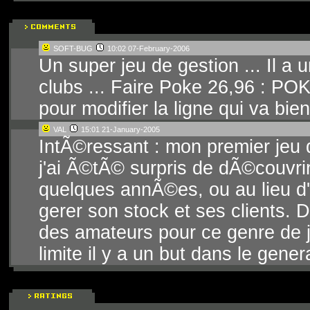
SOFT-BUG
10:02 07-February-2006
Un super jeu de gestion ... Il a
clubs ... Faire Poke 26,96 : PO
pour modifier la ligne qui va bien 
VAL
15:01 21-January-2005
IntÃ©ressant : mon premier jeu 
j'ai Ã©tÃ© surpris de dÃ©couvrir 
quelques annÃ©es, ou au lieu d'
gerer son stock et ses clients. D
des amateurs pour ce genre de je
limite il y a un but dans le gener