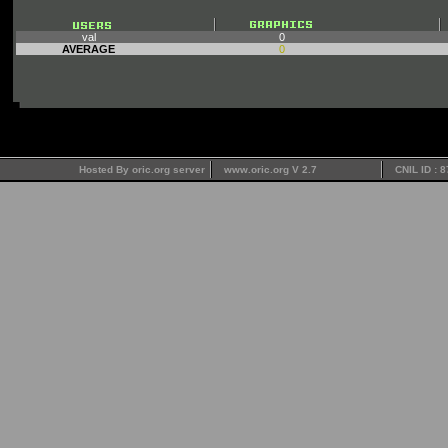
val
0
AVERAGE
0
Hosted By oric.org server
www.oric.org V 2.7
CNIL ID : 