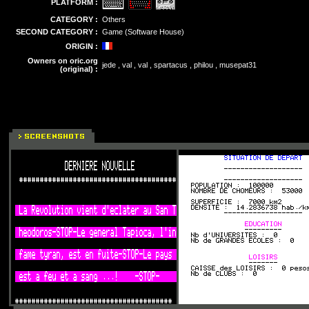
PLATFORM :
CATEGORY :
Others
SECOND CATEGORY :
Game (Software House)
ORIGIN :
Owners on oric.org
jede , val , val , spartacus , philou , musepat31
(original) :