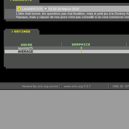
LAURENTD75
01:03 18-March-2019
L'idée était bonne, les questions pas mal étudiées, mais le petit jeu à la Donkey Ko
l'époque, mais y rejouer de nos jours n'est pas conseillé si on veut conserver ces
laurentd75
3
AVERAGE
3
Hosted By oric.org server
www.oric.org V 2.7
CNIL ID : 8