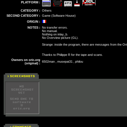
PLATFORM :
CATEGORY :
Others
SECOND CATEGORY :
Game (Software House)
ORIGIN :
NOTES :
No transfer errors.
No manual.
Nothing on inlay_b.
No Overview picture (GL).
Strange: inside the program, there are messages from the Ori
Thanks to Philippe R for the tape and scans.
Owners on oric.org
6502man , musepat31 , philou
(original) :