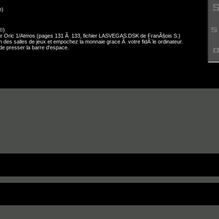
e)
Ã©)
r Oric 1/Atmos (pages 131 Ã 133, fichier LASVEGAS.DSK de FranÃ§ois S.)
n des salles de jeux et empochez la monnaie grace Ã votre fidÃ¨le ordinateur.
it de presser la barre d'espace.