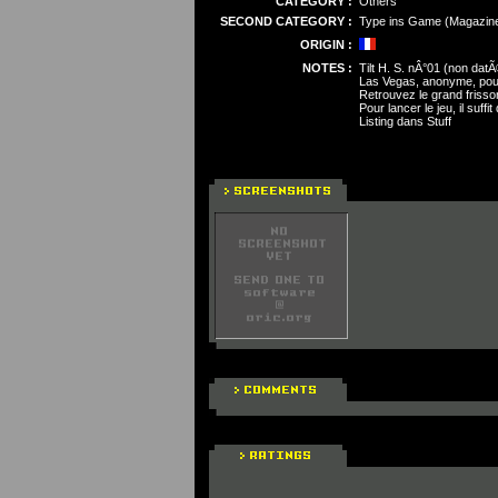
CATEGORY :
Others
SECOND CATEGORY :
Type ins Game (Magazin
ORIGIN :
NOTES :
Tilt H. S. nÂ°01 (non dat
Las Vegas, anonyme, pou
Retrouvez le grand frisso
Pour lancer le jeu, il suff
Listing dans Stuff