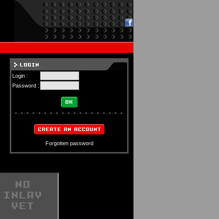
Login :
Password :
Forgotten password