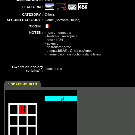
PLATFORM :
CATEGORY :
Others
SECOND CATEGORY :
Game (Software House)
ORIGIN :
NOTES :
- nom : memostrip
- Ã©diteur : micropuce
- date : 1984
- auteur :
- no transfer error
- compatibilitÃ© : Oric1 ou Atmos
- manuel : non, instructions dans le jeu
Owners on oric.org
atmosaurus
(original) :