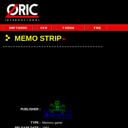
MEMO STRIP
PUBLISHER :
TYPE :
Memory game
RELEASE DATE :
1984