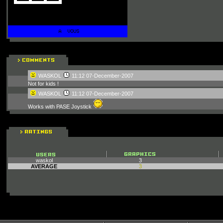
WASKOL
11:12 07-December-2007
Not for kids !
WASKOL
11:12 07-December-2007
Works with PASE Joystick
waskol
3
AVERAGE
3