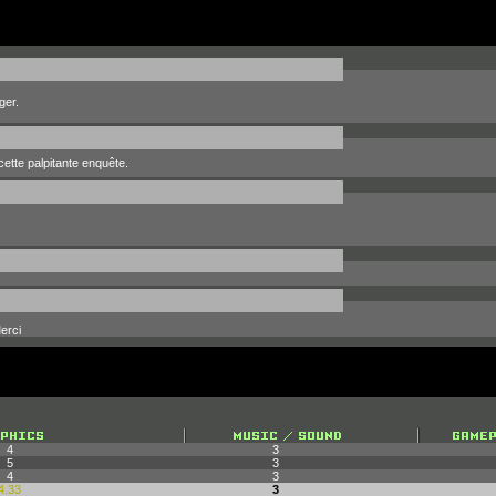
ger.
ette palpitante enquête.
erci
4
3
5
3
4
3
4.33
3