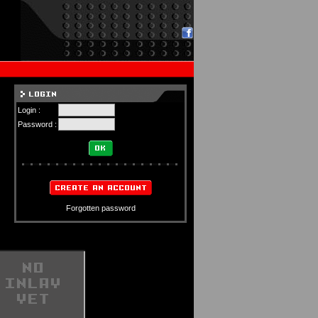
Login :
Password :
Forgotten password