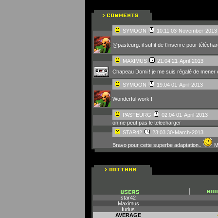
SYMOON
10:11 03-November-2013
@pasteurg: il suffit de t'inscrire pour téléchar
MAXIMUS
21:04 21-April-2013
Chapeau Domi ! je me suis régalé de mener c
SYMOON
19:04 01-April-2013
Wonderful work !
PASTEURG
02:04 01-April-2013
on ne peut pas le telecharger
STAR42
23:03 30-March-2013
Bravo pour cette superbe adaptation..
M
star42
Maximus
Iurius
AVERAGE