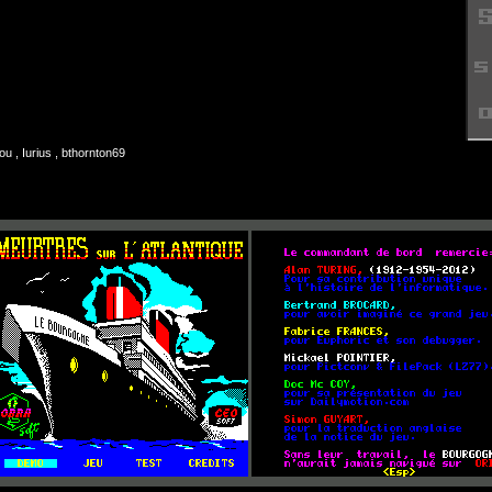
u , Iurius , bthornton69