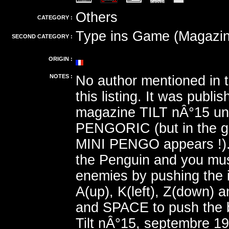
Others
CATEGORY :
Type ins Game (Magazin
SECOND CATEGORY :
ORIGIN :
NOTES :
No author mentioned in 
this listing. It was publi
magazine TILT nÂ°15 un
PENGORIC (but in the 
MINI PENGO appears !)
the Penguin and you mus
enemies by pushing the 
A(up), K(left), Z(down) a
and SPACE to push the 
Tilt nÂ°15, septembre 1