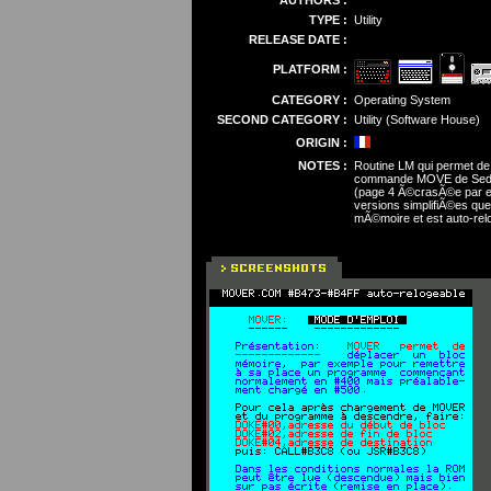
AUTHORS :
TYPE :
Utility
RELEASE DATE :
PLATFORM :
CATEGORY :
Operating System
SECOND CATEGORY :
Utility (Software House)
ORIGIN :
NOTES :
Routine LM qui permet de
commande MOVE de Sedoric
(page 4 Ã©crasÃ©e par ex
versions simplifiÃ©es q
mÃ©moire et est auto-rel