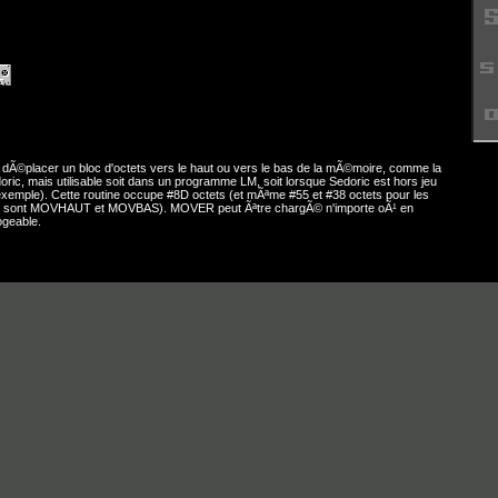
 dÃ©placer un bloc d'octets vers le haut ou vers le bas de la mÃ©moire, comme la
, mais utilisable soit dans un programme LM, soit lorsque Sedoric est hors jeu
emple). Cette routine occupe #8D octets (et mÃªme #55 et #38 octets pour les
ue sont MOVHAUT et MOVBAS). MOVER peut Ãªtre chargÃ© n'importe oÃ¹ en
ogeable.