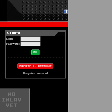
Login :
Password :
Forgotten password