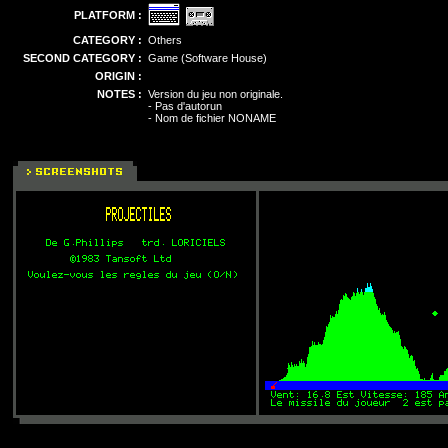
PLATFORM :
CATEGORY :
Others
SECOND CATEGORY :
Game (Software House)
ORIGIN :
NOTES :
Version du jeu non originale.
- Pas d'autorun
- Nom de fichier NONAME