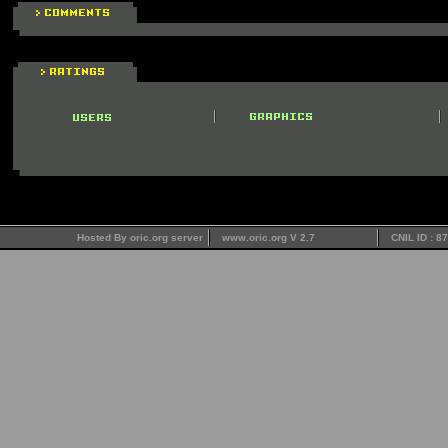
Hosted By oric.org server
www.oric.org V 2.7
CNIL ID : 8