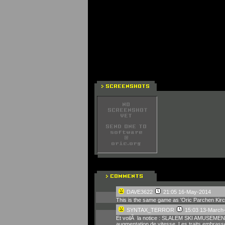
DAVE3622
21:05 16-May-2014
This is the same game as 'Oric Parchen Kirc
SYNTAX_TERROR
15:03 13-March
Et voilÃ la notice : SLALEM SKI AMUSEMENT 
augmentation de vitesse. Les traits embr