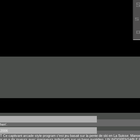
hen'.
-2006
Ce captivant arcade style program c'est jeu basait sur la pente de ski en La Suisse. Mano
asser en a dix joueurs avec marqueurs individuels sur un base quotidien. UN INDISPE