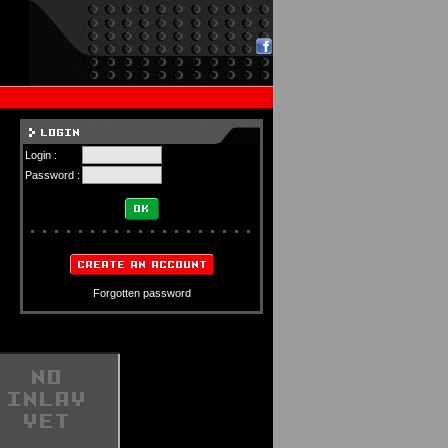
Login :
Password :
Forgotten password