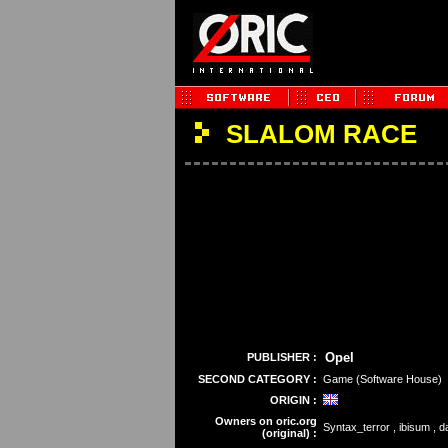
SLALOM RACE
Opel
PUBLISHER :
SECOND CATEGORY :
Game (Software House)
ORIGIN :
Owners on oric.org
Syntax_terror , ibisum , 
(original) :