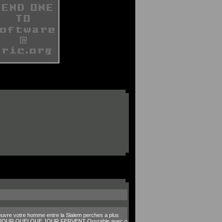
euvre votre homme entre la Slalem perches a plus
NSABLE POUR QUELQUE JOUR FERVENT Ouvrable avec o