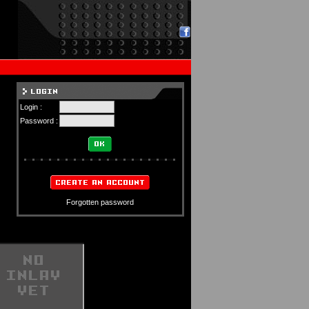
Login :
Password :
Forgotten password