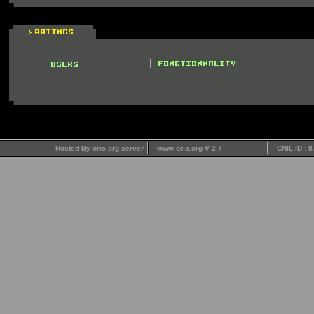
Hosted By oric.org server
www.oric.org V 2.7
CNIL ID : 