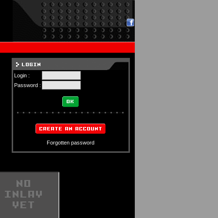
Login :
Password :
Forgotten password