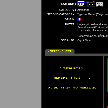
PLATFORM :
CATEGORY :
Adventure
SECOND CATEGORY :
Type ins Game (Magazine
ORIGIN :
NOTES :
Un jeu qui prÃ©tend avoir
Sans doute n'Ã©tait ce qu
Le jeu est en fait une ver
Cette version est dÃ©bu
SEE ALSO :
Crypt Show