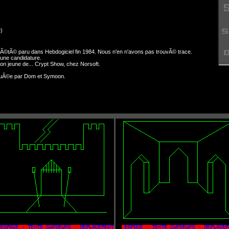
)
 Ã©tÃ© paru dans Hebdogiciel fin 1984. Nous n'en n'avons pas trouvÃ© trace.
'une candidature.
sion jeune de... Crypt Show, chez Norsoft.
guÃ©e par Dom et Symoon.