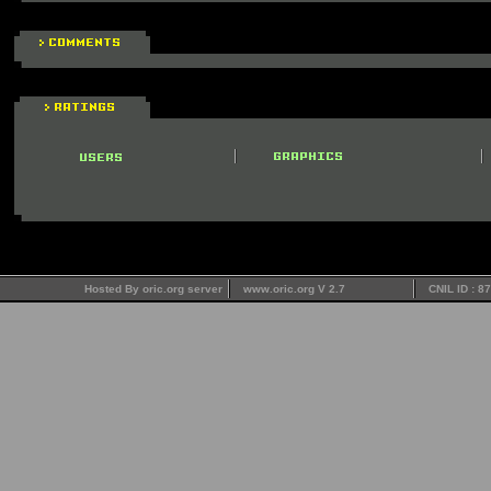
Hosted By oric.org server
www.oric.org V 2.7
CNIL ID : 8