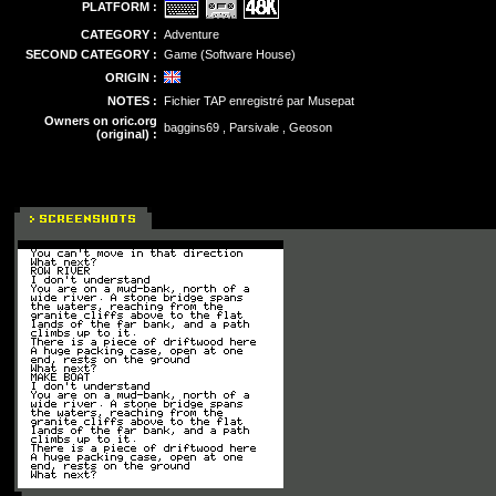
PLATFORM :
CATEGORY :
Adventure
SECOND CATEGORY :
Game (Software House)
ORIGIN :
NOTES :
Fichier TAP enregistré par Musepat
Owners on oric.org
baggins69 , Parsivale , Geoson
(original) :